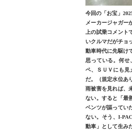
今回の「お宝」20
メーカージャガー
上の試乗コメント
いクルマだがチョ
動車時代に先駆け
思っている。何せ
ペ、ＳＵＶにも見
だ。（規定水位あ
雨被害を見れば、
ない。すると「最
ベンツが謳ってい
ない。そう、I-P
動車」として生み