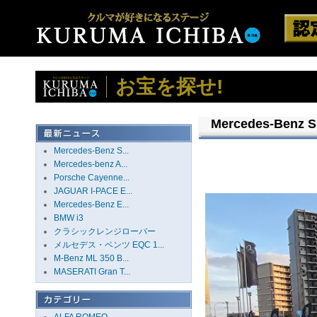
お宝を探せ!
Mercedes-Benz S
Mercedes-Benz S...
Mercedes-benz A...
Porsche Cayenne...
JAGUAR I-PACE E...
Mercedes-Benz E...
BMW i3
クラシックレンジローバー
メルセデス・ベンツ EQC 1...
M-Benz ML 350 B...
MASERATI Gran T...