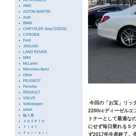
ALFA ROMEO
AMG
ASTON MARTIN
Audi
BMW
CHRYSLER Jeep DODGE
CITROEN
Ford
JAGUAR
LAND ROVER
MINI
McLaren
Mercedes-Benz
Other
PEUGEOT
Porsche
RENAULT
VOLVO
今回の「お宝」リッタ
Volkswagen
smart
2200ccディーゼ
輸入車
トナーとして最適な
ＡＢＡＲＴＨ
にせず毎日乗れるＳ
ＦＩＡＴ
Ｆｅｒｒａｒｉ
ず2017年生産終了