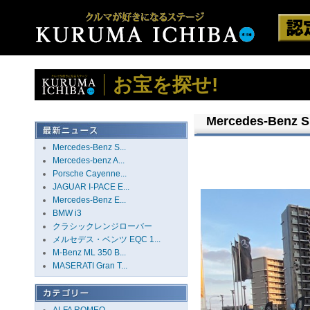
お宝を探せ!
Mercedes-Benz S
Mercedes-Benz S...
Mercedes-benz A...
Porsche Cayenne...
JAGUAR I-PACE E...
Mercedes-Benz E...
BMW i3
クラシックレンジローバー
メルセデス・ベンツ EQC 1...
M-Benz ML 350 B...
MASERATI Gran T...