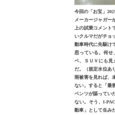
今回の「お宝」20
メーカージャガー
上の試乗コメント
いクルマだがチョ
動車時代に先駆け
思っている。何せ
ペ、ＳＵＶにも見
だ。（規定水位あ
雨被害を見れば、
ない。すると「最
ベンツが謳ってい
ない。そう、I-P
動車」として生み