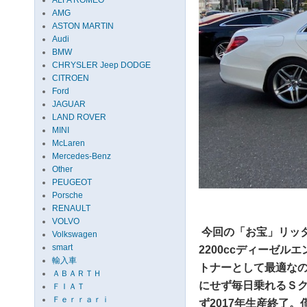
ALFA ROMEO
AMG
ASTON MARTIN
Audi
BMW
CHRYSLER Jeep DODGE
CITROEN
Ford
JAGUAR
LAND ROVER
MINI
McLaren
Mercedes-Benz
Other
PEUGEOT
Porsche
RENAULT
VOLVO
今回の「お宝」リッタ
Volkswagen
smart
2200ccディーゼ
輸入車
トナーとして最適な
ＡＢＡＲＴＨ
にせず毎日乗れるＳ
ＦＩＡＴ
Ｆｅｒｒａｒｉ
ず2017年生産終了