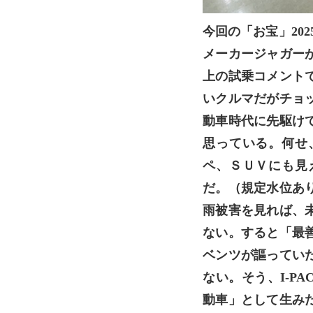
今回の「お宝」20
メーカージャガー
上の試乗コメント
いクルマだがチョ
動車時代に先駆け
思っている。何せ
ペ、ＳＵＶにも見
だ。（規定水位あ
雨被害を見れば、
ない。すると「最
ベンツが謳ってい
ない。そう、I-P
動車」として生み