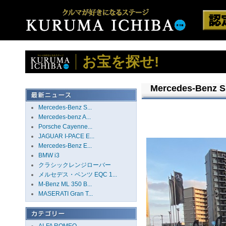
お宝を探せ!
Mercedes-Benz S
Mercedes-Benz S...
Mercedes-benz A...
Porsche Cayenne...
JAGUAR I-PACE E...
Mercedes-Benz E...
BMW i3
クラシックレンジローバー
メルセデス・ベンツ EQC 1...
M-Benz ML 350 B...
MASERATI Gran T...