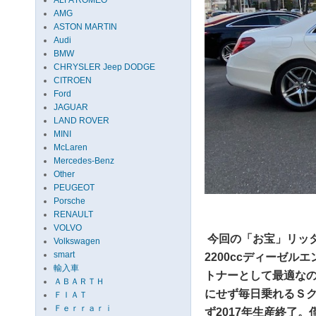
ALFA ROMEO
AMG
ASTON MARTIN
Audi
BMW
CHRYSLER Jeep DODGE
CITROEN
Ford
JAGUAR
LAND ROVER
MINI
McLaren
Mercedes-Benz
Other
PEUGEOT
Porsche
RENAULT
VOLVO
今回の「お宝」リッタ
Volkswagen
smart
2200ccディーゼ
輸入車
トナーとして最適な
ＡＢＡＲＴＨ
にせず毎日乗れるＳ
ＦＩＡＴ
Ｆｅｒｒａｒｉ
ず2017年生産終了