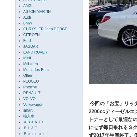
ALFA ROMEO
AMG
ASTON MARTIN
Audi
BMW
CHRYSLER Jeep DODGE
CITROEN
Ford
JAGUAR
LAND ROVER
MINI
McLaren
Mercedes-Benz
Other
PEUGEOT
Porsche
RENAULT
VOLVO
今回の「お宝」リッタ
Volkswagen
smart
2200ccディーゼ
輸入車
トナーとして最適な
ＡＢＡＲＴＨ
にせず毎日乗れるＳ
ＦＩＡＴ
Ｆｅｒｒａｒｉ
ず2017年生産終了