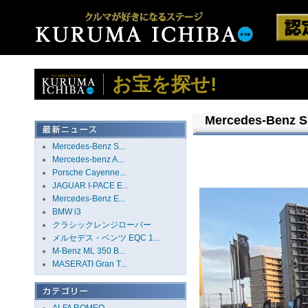
お宝を探せ!
Mercedes-Benz S
Mercedes-Benz S...
Mercedes-benz A...
Porsche Cayenne...
JAGUAR I-PACE E...
Mercedes-Benz E...
BMW i3
クラシックレンジローバー
メルセデス・ベンツ EQC 1...
M-Benz ML 350 B...
MASERATI Gran T...