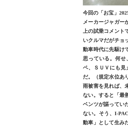
今回の「お宝」20
メーカージャガー
上の試乗コメント
いクルマだがチョ
動車時代に先駆け
思っている。何せ
ペ、ＳＵＶにも見
だ。（規定水位あ
雨被害を見れば、
ない。すると「最
ベンツが謳ってい
ない。そう、I-P
動車」として生み