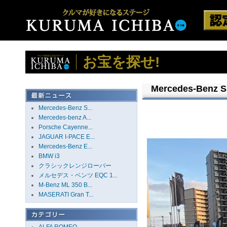
お宝を探せ!
Mercedes-Benz S
Mercedes-Benz S...
Mercedes-benz A...
Porsche Cayenne...
JAGUAR I-PACE E...
Mercedes-Benz E...
BMW i3
クラシックレンジローバー
メルセデス・ベンツ EQC 1...
M-Benz ML 350 B...
MASERATI Gran T...