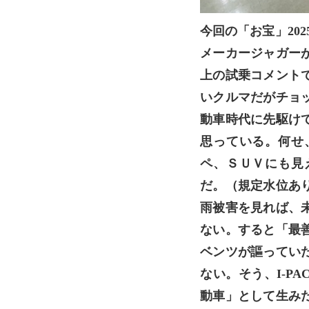
今回の「お宝」20
メーカージャガー
上の試乗コメント
いクルマだがチョ
動車時代に先駆け
思っている。何せ
ペ、ＳＵＶにも見
だ。（規定水位あ
雨被害を見れば、
ない。すると「最
ベンツが謳ってい
ない。そう、I-P
動車」として生み