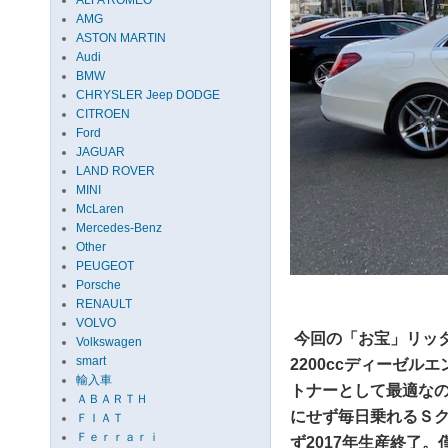
ALFA ROMEO
AMG
ASTON MARTIN
Audi
BMW
CHRYSLER Jeep DODGE
CITROEN
Ford
JAGUAR
LAND ROVER
MINI
McLaren
Mercedes-Benz
Other
PEUGEOT
Porsche
RENAULT
VOLVO
今回の「お宝」リッタ
Volkswagen
smart
2200ccディーゼ
輸入車
トナーとして最適な
ＡＢＡＲＴＨ
にせず毎日乗れるＳ
ＦＩＡＴ
Ｆｅｒｒａｒｉ
ず2017年生産終了